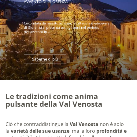
AVVENTO DI GLORENZA
Circondata da maestose mura, la cittadina medioevale
di Glorenza si presenta tutti gli anni nel periodo
dell’avvento in ...
Saperne di più
Le tradizioni come anima
pulsante della Val Venosta
Ciò che contraddistingue la
Val Venosta
non è solo
la
varietà delle sue usanze
, ma la loro
profondità e