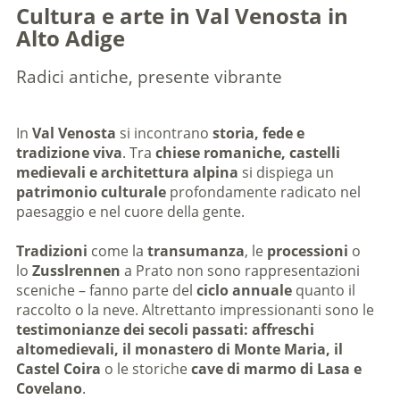
Cultura e arte in Val Venosta in
Alto Adige
Radici antiche, presente vibrante
In
Val Venosta
si incontrano
storia, fede e
tradizione viva
. Tra
chiese romaniche, castelli
medievali e architettura alpina
si dispiega un
patrimonio culturale
profondamente radicato nel
paesaggio e nel cuore della gente.
Tradizioni
come la
transumanza
, le
processioni
o
lo
Zusslrennen
a Prato non sono rappresentazioni
sceniche – fanno parte del
ciclo annuale
quanto il
raccolto o la neve. Altrettanto impressionanti sono le
testimonianze dei secoli passati:
affreschi
altomedievali, il monastero di Monte Maria, il
Castel Coira
o le storiche
cave di marmo di Lasa e
Covelano
.