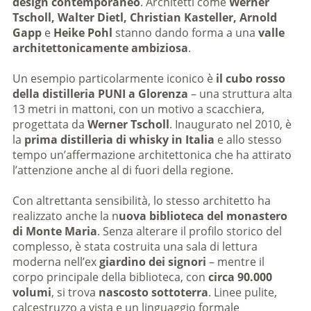
design contemporaneo
. Architetti come
Werner
Tscholl, Walter Dietl, Christian Kasteller, Arnold
Gapp
e
Heike Pohl
stanno dando forma a una
valle
architettonicamente ambiziosa
.
Un esempio particolarmente iconico è
il cubo rosso
della distilleria PUNI a Glorenza
– una struttura alta
13 metri in mattoni, con un motivo a scacchiera,
progettata da
Werner Tscholl
. Inaugurato nel 2010, è
la
prima distilleria di whisky in Italia
e allo stesso
tempo un’affermazione architettonica che ha attirato
l’attenzione anche al di fuori della regione.
Con altrettanta sensibilità, lo stesso architetto ha
realizzato anche la n
uova biblioteca del monastero
di Monte Maria
. Senza alterare il profilo storico del
complesso, è stata costruita una sala di lettura
moderna nell’ex
giardino dei signori
– mentre il
corpo principale della biblioteca, con
circa 90.000
volumi
, si trova
nascosto sottoterra
. Linee pulite,
calcestruzzo a vista e un linguaggio formale