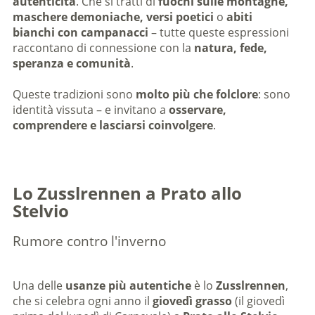
autenticità
. Che si tratti di
fuochi sulle montagne,
maschere demoniache, versi poetici
o
abiti
bianchi con campanacci
– tutte queste espressioni
raccontano di connessione con la
natura, fede,
speranza e comunità
.
Queste tradizioni sono
molto più che folclore
: sono
identità vissuta – e invitano a
osservare,
comprendere e lasciarsi coinvolgere
.
Lo Zusslrennen a Prato allo
Stelvio
Rumore contro l'inverno
Una delle
usanze più autentiche
è lo
Zusslrennen
,
che si celebra ogni anno il
giovedì grasso
(il giovedì