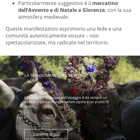
Particolarmente suggestivo è il
mercatino
dell’Avvento e di Natale a Glorenza
, con la sua
atmosfera medievale.
Queste manifestazioni esprimono una fede e una
comunità autenticamente vissute – non
spettacolarizzate, ma radicate nel territorio.
LA TRANSUMANZA DEL BESTIAME
Il ritorno del bestiame dall'alpeggio è da sempre un
evento importante nelle vallate alpine e un punto di
svolta ...
Saperne di più