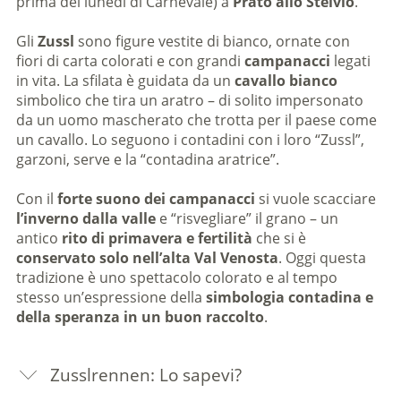
prima del lunedì di Carnevale) a
Prato allo Stelvio
.
Gli
Zussl
sono figure vestite di bianco, ornate con
fiori di carta colorati e con grandi
campanacci
legati
in vita. La sfilata è guidata da un
cavallo bianco
simbolico che tira un aratro – di solito impersonato
da un uomo mascherato che trotta per il paese come
un cavallo. Lo seguono i contadini con i loro “Zussl”,
garzoni, serve e la “contadina aratrice”.
Con il
forte suono dei campanacci
si vuole scacciare
l’inverno dalla valle
e “risvegliare” il grano – un
antico
rito di primavera e fertilità
che si è
conservato solo nell’alta Val Venosta
. Oggi questa
tradizione è uno spettacolo colorato e al tempo
stesso un’espressione della
simbologia contadina e
della speranza in un buon raccolto
.
Zusslrennen: Lo sapevi?