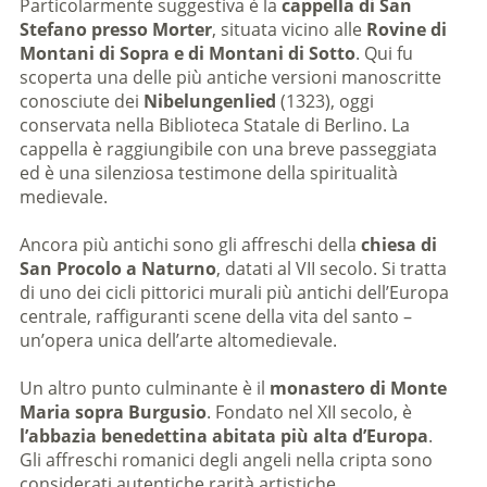
Particolarmente suggestiva è la
cappella di San
Stefano presso Morter
, situata vicino alle
Rovine di
Montani di Sopra e di Montani di Sotto
. Qui fu
scoperta una delle più antiche versioni manoscritte
conosciute dei
Nibelungenlied
(1323), oggi
conservata nella Biblioteca Statale di Berlino. La
cappella è raggiungibile con una breve passeggiata
ed è una silenziosa testimone della spiritualità
medievale.
Ancora più antichi sono gli affreschi della
chiesa di
San Procolo a Naturno
, datati al VII secolo. Si tratta
di uno dei cicli pittorici murali più antichi dell’Europa
centrale, raffiguranti scene della vita del santo –
un’opera unica dell’arte altomedievale.
Un altro punto culminante è il
monastero di Monte
Maria sopra Burgusio
. Fondato nel XII secolo, è
l’abbazia benedettina abitata più alta d’Europa
.
Gli affreschi romanici degli angeli nella cripta sono
considerati autentiche rarità artistiche.