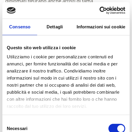
diplomati figurano anche artisti di fama
internazionale come il duo
Venske & Spänle
.
Anche altri artisti hanno contribuito a plasmare il
ricco patrimonio culturale della Val Venosta. Primo
Consenso
Dettagli
Informazioni sui cookie
fra tutti
Paul Flora
, nato a Glorenza. Il disegnatore e
caricaturista ha lavorato, tra gli altri, per il
settimanale Die Zeit. Il
Museo Paul Flora
nella porta
Questo sito web utilizza i cookie
della chiesa di Glorenza
rende omaggio alla sua vita
Utilizziamo i cookie per personalizzare contenuti ed
e alla sua opera.
annunci, per fornire funzionalità dei social media e per
analizzare il nostro traffico. Condividiamo inoltre
SCOPRI DI PIÙ
informazioni sul modo in cui utilizzi il nostro sito con i
nostri partner che si occupano di analisi dei dati web,
pubblicità e social media, i quali potrebbero combinarle
con altre informazioni che hai fornito loro o che hanno
raccolto dal tuo utilizzo dei loro servizi.
Selezione
Necessari
del