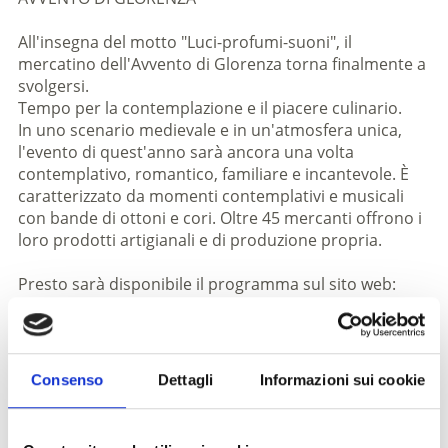
All'insegna del motto "Luci-profumi-suoni", il
mercatino dell'Avvento di Glorenza torna finalmente a
svolgersi.
Tempo per la contemplazione e il piacere culinario.
In uno scenario medievale e in un'atmosfera unica,
l'evento di quest'anno sarà ancora una volta
contemplativo, romantico, familiare e incantevole. È
caratterizzato da momenti contemplativi e musicali
con bande di ottoni e cori. Oltre 45 mercanti offrono i
loro prodotti artigianali e di produzione propria.
Presto sarà disponibile il programma sul sito web:
www.glurns.eu/it
Informazioni
http://www.glurns.eu
Consenso
Dettagli
Informazioni sui cookie
Iscrizione richiesta