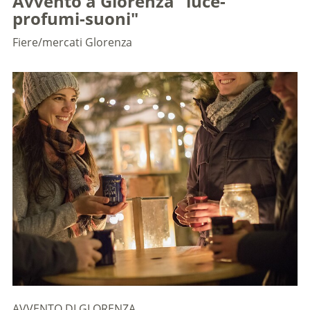
Avvento a Glorenza "luce-
profumi-suoni"
Fiere/mercati
Glorenza
AVVENTO DI GLORENZA