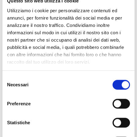
Questo sito web utilizza i cookie
Luogo dell'evento
Utilizziamo i cookie per personalizzare contenuti ed
- Glorenza
annunci, per fornire funzionalità dei social media e per
analizzare il nostro traffico. Condividiamo inoltre
informazioni sul modo in cui utilizzi il nostro sito con i
Organizzatore
Laubenkomitee della città di Glorenza
nostri partner che si occupano di analisi dei dati web,
Piazza Municipio 1
pubblicità e social media, i quali potrebbero combinarle
Glorenza 39020
con altre informazioni che hai fornito loro o che hanno
glurns@ferienregion-obervinschgau.it
raccolto dal tuo utilizzo dei loro servizi.
www.glurns.eu
Tel.
+39 0473 831097
Selezione
Necessari
del
consenso
torna ai top eventi
Preferenze
IL CONTENUTO VI È STATO UTILE?
Statistiche
Sì
No