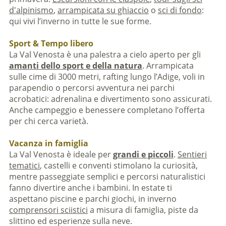
d'alpinismo
,
arrampicata su ghiaccio
o
sci di fondo
:
qui vivi l’inverno in tutte le sue forme.
Sport & Tempo libero
La Val Venosta è una palestra a cielo aperto per gli
amanti dello sport e della natura
. Arrampicata
sulle cime di 3000 metri, rafting lungo l’Adige, voli in
parapendio o percorsi avventura nei parchi
acrobatici: adrenalina e divertimento sono assicurati.
Anche campeggio e benessere completano l’offerta
per chi cerca varietà.
Vacanza in famiglia
La Val Venosta è ideale per
grandi e piccoli
.
Sentieri
tematici
, castelli e conventi stimolano la curiosità,
mentre passeggiate semplici e percorsi naturalistici
fanno divertire anche i bambini. In estate ti
aspettano piscine e parchi giochi, in inverno
comprensori sciistici
a misura di famiglia, piste da
slittino ed esperienze sulla neve.