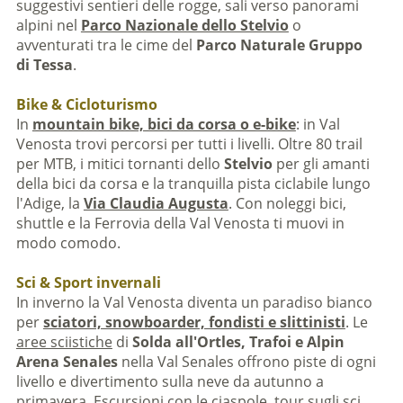
suggestivi sentieri delle rogge, sali verso panorami
alpini nel
Parco Nazionale dello Stelvio
o
avventurati tra le cime del
Parco Naturale Gruppo
di Tessa
.
Bike & Cicloturismo
In
mountain bike, bici da corsa o e-bike
: in Val
Venosta trovi percorsi per tutti i livelli. Oltre 80 trail
per MTB, i mitici tornanti dello
Stelvio
per gli amanti
della bici da corsa e la tranquilla pista ciclabile lungo
l'Adige, la
Via Claudia Augusta
. Con noleggi bici,
shuttle e la Ferrovia della Val Venosta ti muovi in
modo comodo.
Sci & Sport invernali
In inverno la Val Venosta diventa un paradiso bianco
per
sciatori, snowboarder, fondisti e slittinisti
. Le
aree sciistiche
di
Solda all'Ortles, Trafoi e Alpin
Arena Senales
nella Val Senales offrono piste di ogni
livello e divertimento sulla neve da autunno a
primavera.
Escursioni con le ciaspole
,
tour sugli sci