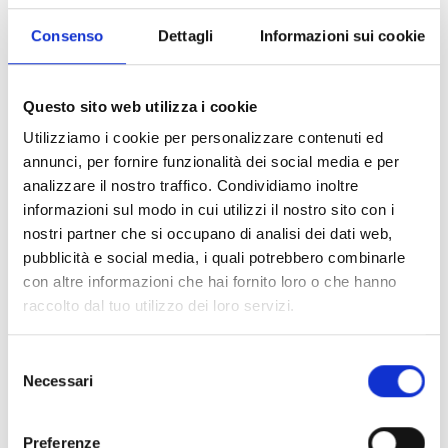
Consenso
Dettagli
Informazioni sui cookie
Questo sito web utilizza i cookie
Utilizziamo i cookie per personalizzare contenuti ed
annunci, per fornire funzionalità dei social media e per
analizzare il nostro traffico. Condividiamo inoltre
informazioni sul modo in cui utilizzi il nostro sito con i
nostri partner che si occupano di analisi dei dati web,
Glorenza
pubblicità e social media, i quali potrebbero combinarle
La più piccola delle città dell’Alto Adige ha solide
con altre informazioni che hai fornito loro o che hanno
mura, che oggi accolgono chi la visita come un
tempo difendevano chi l’abitava. Per le strade e sotto
raccolto dal tuo utilizzo dei loro servizi.
i portici di Glorenza, in un’atmosfera davvero unica,
le bancherelle degli artigiani venostani, ma anche
Selezione
tedeschi, austriaci e svizzeri, propongono
Necessari
del
strenne davvero originali. Giocattoli come quelli d’un
consenso
tempo per i più piccoli, candele e lavori in legno per i
regali dei più grandi e prelibatezze per tutti sono
Preferenze