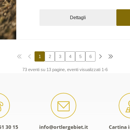
Dettagli
1
2
3
4
5
6
73 eventi su 13 pagine, eventi visualizzati 1-6
61 30 15
info@ortlergebiet.it
Cartina 