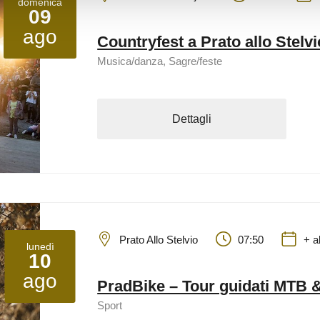
domenica
09
ago
Countryfest a Prato allo Stelvi
Musica/danza, Sagre/feste
Dettagli
Prato Allo Stelvio
07:50
+ a
lunedì
10
ago
PradBike – Tour guidati MTB 
Sport