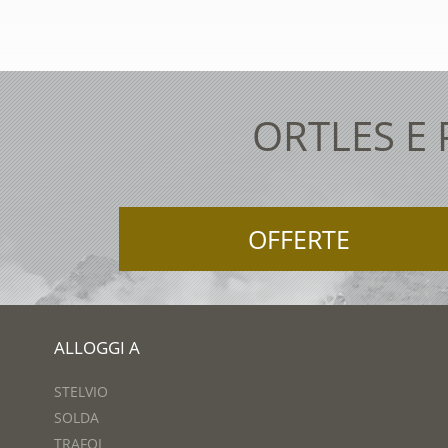
ORTLES E
OFFERTE
ALLOGGI A
STELVIO
SOLDA
TRAFOI