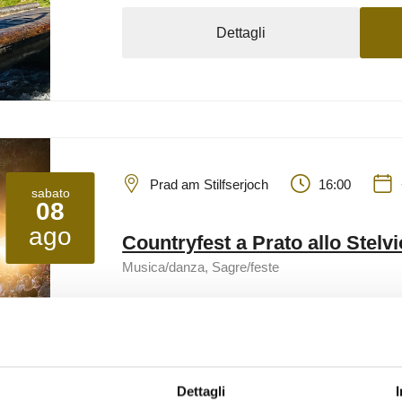
Dettagli
Prad am Stilfserjoch
16:00
sabato
08
ago
Countryfest a Prato allo Stelvi
Musica/danza, Sagre/feste
Dettagli
Dettagli