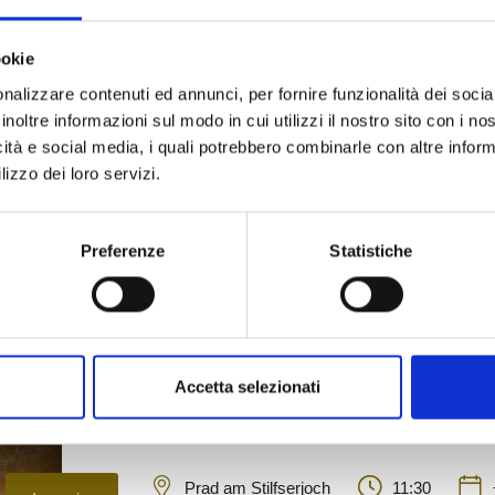
ookie
nalizzare contenuti ed annunci, per fornire funzionalità dei socia
Lago di Solda
11:00
inoltre informazioni sul modo in cui utilizzi il nostro sito con i n
domenica
09
icità e social media, i quali potrebbero combinarle con altre inform
ago
lizzo dei loro servizi.
Festa Estiva dello Skiclub Ortl
Sagre/feste
Preferenze
Statistiche
Dettagli
Accetta selezionati
Prad am Stilfserjoch
11:30