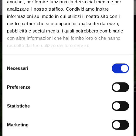
annunci, per fornire funzionalità dei social media e per
analizzare il nostro traffico. Condividiamo inoltre
informazioni sul modo in cui utilizzi il nostro sito con i
nostri partner che si occupano di analisi dei dati web,
Alto Adige: vivi le bellezze del
pubblicità e social media, i quali potrebbero combinarle
territorio da una posizione
con altre informazioni che hai fornito loro o che hanno
raccolto dal tuo utilizzo dei loro servizi.
privilegiata
Selezione
Il lago di Resia, l’Abbazia di Monte Maria, l’Ortles, il
Necessari
Passo dello Stelvio e Castel Juval: l’area vacanze Val
del
Venosta cattura gli sguardi con il suo patrimonio
consenso
culturale e le bellezze paesaggistiche.
Preferenze
Statistiche
Marketing