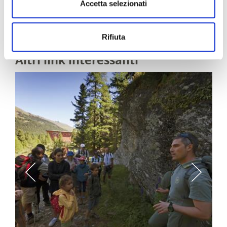
e la tranquillità. Un soggiorno in
agriturismo
Accetta selezionati
nell’area all’Ortles
permette anche di dare uno
sguardo alla quotidianità tra le montagne della valle.
Rifiuta
Altri link interessanti