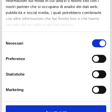
informazioni sul modo in cui utilizzi il nostro sito con i
Richiesta non vincolante
nostri partner che si occupano di analisi dei dati web,
Pacchetti vacanze attive
pubblicità e social media, i quali potrebbero combinarle
Pacchetti vacanza
con altre informazioni che hai fornito loro o che hanno
Gite giornaliere
raccolto dal tuo utilizzo dei loro servizi.
Tour di gruppo
Guida ai ristoranti
Carta interattiva
Selezione
Attualità
Necessari
del
Tutti gli eventi
consenso
Highlight
Il meteo
Preferenze
Webcam
Video
Statistiche
Progetto Interreg
Muoversi Alto Adige
Trasporto pubblico
Marketing
App "AltoAdige2Go
Materiale informativo
Richiesta cataloghi
Newsletter