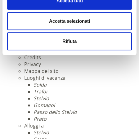
Accetta tutti
Come arrivare
In treno
In bus
Accetta selezionati
In macchina
Transfer fino all'alloggio
In aereo
Rifiuta
Service
Contatti & orari d'apertura
Credits
Privacy
Mappa del sito
Luoghi di vacanza
Solda
Trafoi
Stelvio
Gomagoi
Passo dello Stelvio
Prato
Alloggi a
Stelvio