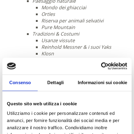
Paesaggio naturale
Mondo dei ghiacciai
Ortles
Riserva per animali selvativi
Pure Mountain
Tradizioni & Costumi
Usanze vissute
Reinhold Messner & i suoi Yaks
Klosn
Zusslrennen
Ballo delle maschere
Traino dell’aratro
Informazioni & servizi
Consenso
Dettagli
Informazioni sui cookie
Pianificare una vacanza
Guest Pass Ortles
Ricerca & prenotazione alloggi
Questo sito web utilizza i cookie
Hotel
Appartamento vacanze
Utilizziamo i cookie per personalizzare contenuti ed
Bed & Breakfast
annunci, per fornire funzionalità dei social media e per
Campeggio
analizzare il nostro traffico. Condividiamo inoltre
Agriturismo