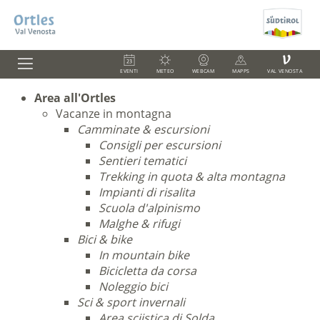
V
EVENTI
METEO
WEBCAM
MAPPS
VAL VENOSTA
Area all'Ortles
Vacanze in montagna
Camminate & escursioni
Consigli per escursioni
Sentieri tematici
Trekking in quota & alta montagna
Impianti di risalita
Scuola d'alpinismo
Malghe & rifugi
Bici & bike
In mountain bike
Bicicletta da corsa
Noleggio bici
Sci & sport invernali
Area sciistica di Solda