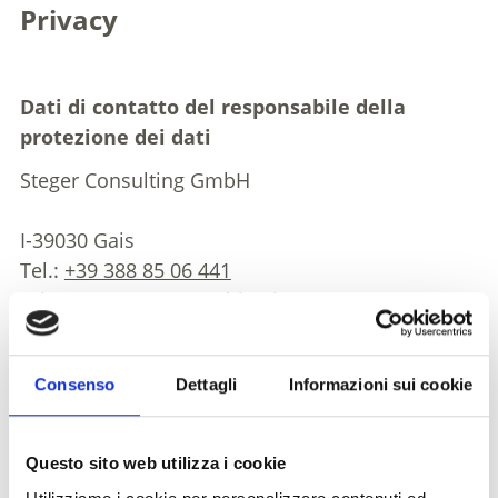
Privacy
Dati di contatto del responsabile della
protezione dei dati
Steger Consulting GmbH
I-39030 Gais
Tel.:
+39 388 85 06 441
privacy@steger-consulting.it
–
www.steger-
consulting.it
Consenso
Dettagli
Informazioni sui cookie
Informativa sulla privacy: iscrizioni agli
eventi e richieste degli ospiti
Questo sito web utilizza i cookie