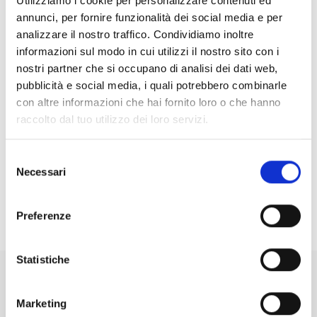
Utilizziamo i cookie per personalizzare contenuti ed
Visualizza e scarica il PDF
annunci, per fornire funzionalità dei social media e per
analizzare il nostro traffico. Condividiamo inoltre
informazioni sul modo in cui utilizzi il nostro sito con i
nostri partner che si occupano di analisi dei dati web,
Informativa sulla privacy: soci
pubblicità e social media, i quali potrebbero combinarle
con altre informazioni che hai fornito loro o che hanno
Visualizza e scarica il PDF
raccolto dal tuo utilizzo dei loro servizi.
Selezione
Necessari
del
Informativa sulla privacy: candidati
consenso
Preferenze
Visualizza e scarica il PDF
Statistiche
Marketing