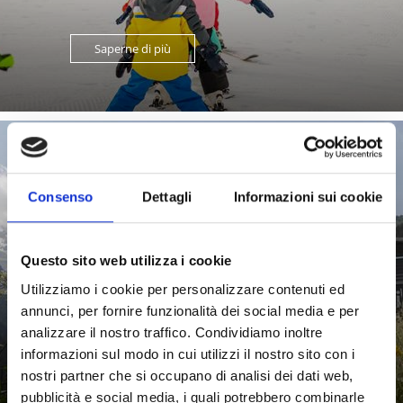
Saperne di più
CENTRI VISITE DEL PARCO NAZIONALE
Consenso
Dettagli
Informazioni sui cookie
I centri visite nell’area dell’Ortles illustrano il variegato
mondo animali e vegetale che popola il Parco Nazionale
Questo sito web utilizza i cookie
...
Utilizziamo i cookie per personalizzare contenuti ed
annunci, per fornire funzionalità dei social media e per
analizzare il nostro traffico. Condividiamo inoltre
Saperne di più
informazioni sul modo in cui utilizzi il nostro sito con i
nostri partner che si occupano di analisi dei dati web,
pubblicità e social media, i quali potrebbero combinarle