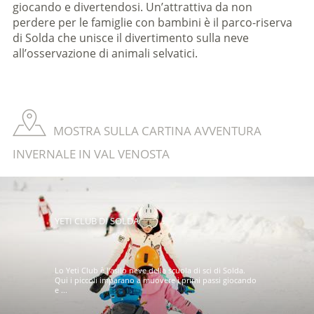
giocando e divertendosi. Un’attrattiva da non
perdere per le famiglie con bambini è il parco-riserva
di Solda che unisce il divertimento sulla neve
all’osservazione di animali selvatici.
MOSTRA SULLA CARTINA AVVENTURA
INVERNALE IN VAL VENOSTA
YETI CLUB DI SOLDA
Lo Yeti Club è l’asilo neve della scuola di sci di Solda.
Qui i piccoli imparano a muovere i primi passi giocando
e ...