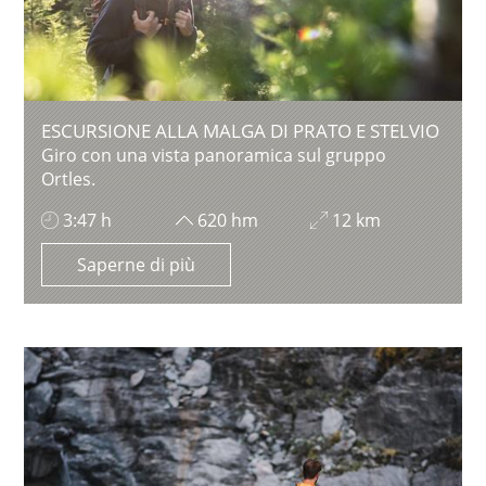
ESCURSIONE ALLA MALGA DI PRATO E STELVIO
Giro con una vista panoramica sul gruppo
Ortles.
3:47 h
620 hm
12 km
Saperne di più