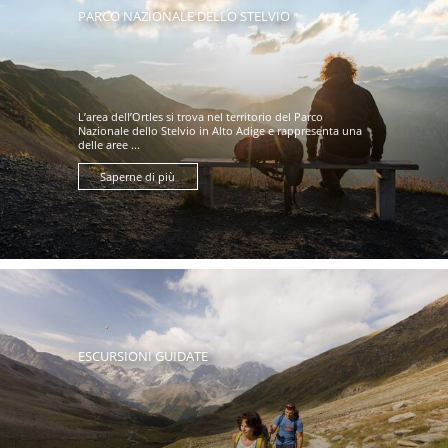
PARCO NAZIONALE DELLO STELVIO
L’area dell’Ortles si trova nel territorio del Parco
Nazionale dello Stelvio in Alto Adige e rappresenta una
delle aree ...
Saperne di più
ESCURSIONI GUIDATE