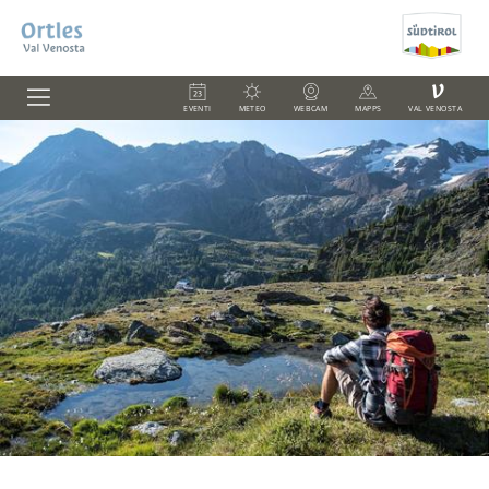
V
EVENTI
METEO
WEBCAM
MAPPS
VAL VENOSTA