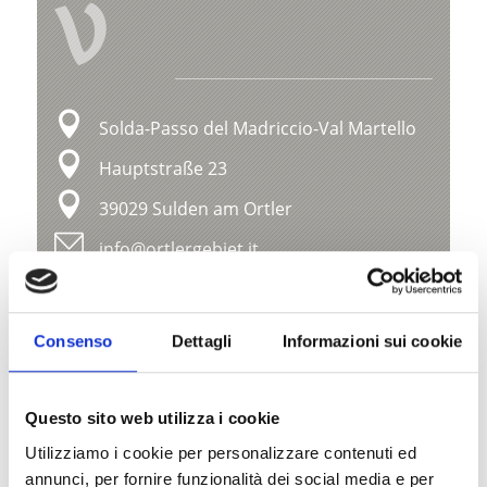
V
Solda-Passo del Madriccio-Val Martello
Hauptstraße 23
39029 Sulden am Ortler
info@ortlergebiet.it
Posizione
Consenso
Dettagli
Informazioni sui cookie
Impressioni
Questo sito web utilizza i cookie
Utilizziamo i cookie per personalizzare contenuti ed
annunci, per fornire funzionalità dei social media e per