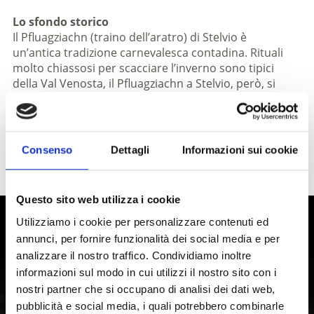
Lo sfondo storico
Il Pfluagziachn (traino dell’aratro) di Stelvio è
un’antica tradizione carnevalesca contadina. Rituali
molto chiassosi per scacciare l’inverno sono tipici
della Val Venosta, il Pfluagziachn a Stelvio, però, si
caratterizza per i suoi elementi di rappresentazione
teatrale. Si tratta di una specie di Street Parade
interattiva dei tempi antichi, in una commedia
dell’arte contadina che fa rinascere anche ai giorni
Consenso
Dettagli
Informazioni sui cookie
nostri un antico mondo tradizionale ormai
tramontato.
Questo sito web utilizza i cookie
Utilizziamo i cookie per personalizzare contenuti ed
Vivere la storia e la cultura in Val
annunci, per fornire funzionalità dei social media e per
Venosta
analizzare il nostro traffico. Condividiamo inoltre
informazioni sul modo in cui utilizzi il nostro sito con i
La regione culturale della Val Venosta, in Alto Adige, è
nostri partner che si occupano di analisi dei dati web,
caratterizzata da usanze da vivere, tradizioni e
pubblicità e social media, i quali potrebbero combinarle