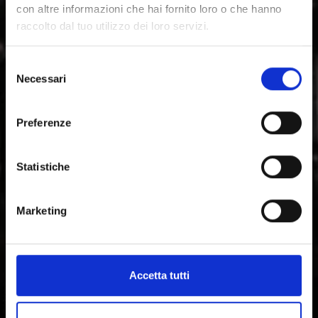
modernità: dalla Via romanica delle Alpi, fino
con altre informazioni che hai fornito loro o che hanno
all'architettura contemporanea, l'arte, il teatro e la
raccolto dal tuo utilizzo dei loro servizi.
musica.
Selezione
Necessari
del
consenso
Preferenze
Statistiche
Marketing
Accetta tutti