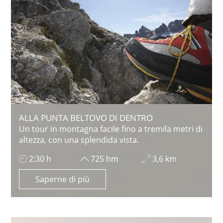
ALLA PUNTA BELTOVO DI DENTRO
Un tour in montagna facile fino a tremila metri di
altezza, con una splendida vista.
2:30 h
725 hm
3,6 km
Saperne di più