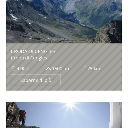
CRODA DI CENGLES
Croda di Cengles
9:00 h
1500 hm
25 km
Saperne di più