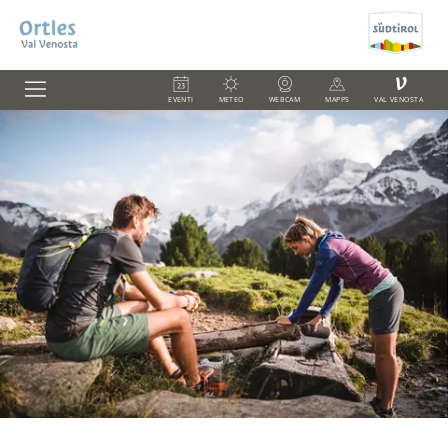
V
EVENTI
METEO
WEBCAM
MAPPS
VAL VENOSTA