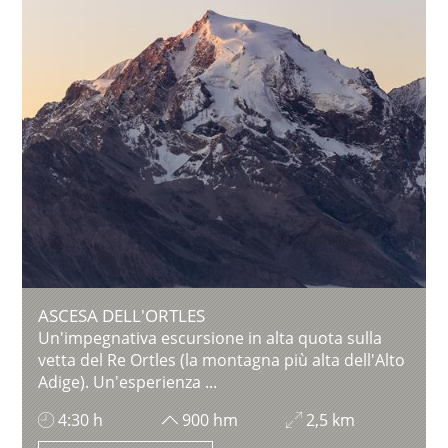
ASCESA DELL'ORTLES
Un'impegnativa escursione in alta quota sulla
vetta del Re Ortles (la montagna più alta dell'Alto
Adige). Un'esperienza ...
4:30 h
900 hm
2,5 km