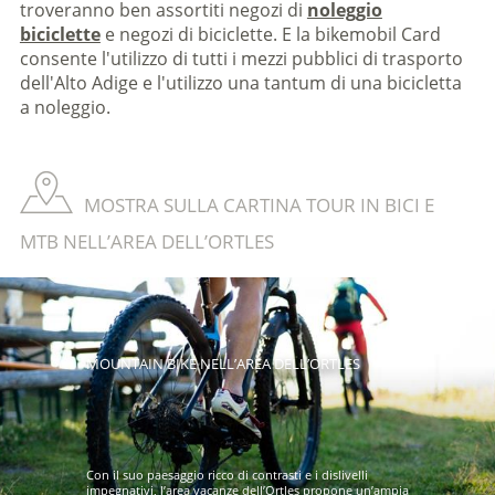
troveranno ben assortiti negozi di
noleggio
biciclette
e negozi di biciclette. E la bikemobil Card
consente l'utilizzo di tutti i mezzi pubblici di trasporto
dell'Alto Adige e l'utilizzo una tantum di una bicicletta
a noleggio.
MOSTRA SULLA CARTINA TOUR IN BICI E
MTB NELL’AREA DELL’ORTLES
MOUNTAIN BIKE NELL’AREA DELL’ORTLES
Con il suo paesaggio ricco di contrasti e i dislivelli
impegnativi, l’area vacanze dell’Ortles propone un’ampia