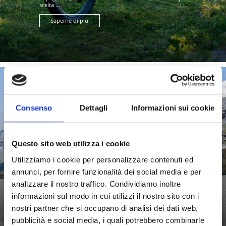
scelta ...
Saperne di più
BICI NELL’AREA DELL’ORTLES
Consenso
Dettagli
Informazioni sui cookie
Questo sito web utilizza i cookie
Sulden Climb e Stelvio Tour: pedalare nell’area
Utilizziamo i cookie per personalizzare contenuti ed
dell’Ortles significa scoprire paesaggi sempre nuovi. Con
annunci, per fornire funzionalità dei social media e per
i suoi ...
analizzare il nostro traffico. Condividiamo inoltre
Saperne di più
informazioni sul modo in cui utilizzi il nostro sito con i
nostri partner che si occupano di analisi dei dati web,
pubblicità e social media, i quali potrebbero combinarle