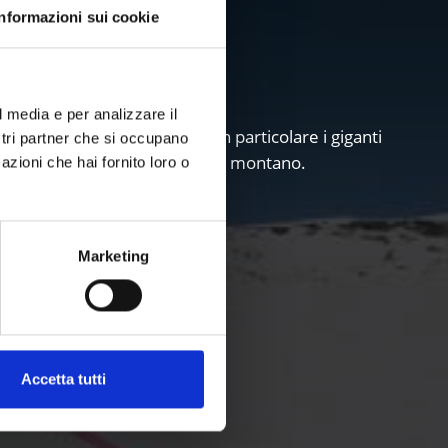
Informazioni sui cookie
les
l media e per analizzare il
14 vette di tre-mila metri, in particolare i giganti
ostri partner che si occupano
 affascinante e maestoso mondo montano.
azioni che hai fornito loro o
Marketing
Accetta tutti