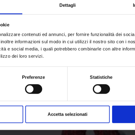
Dettagli
iare nell`area dell Ort
ookie
nalizzare contenuti ed annunci, per fornire funzionalità dei socia
 da ottobre a maggio. Durante la discesa, si gode la vista di 
inoltre informazioni sul modo in cui utilizzi il nostro sito con i n
aree sciistiche Solda e Trafoi sono incorniciati di questo
icità e social media, i quali potrebbero combinarle con altre inform
lizzo dei loro servizi.
Preferenze
Statistiche
Accetta selezionati