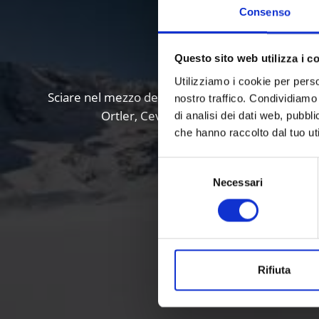
Consenso
Sc
Questo sito web utilizza i c
Utilizziamo i cookie per perso
Sciare nel mezzo del Parco Nazionale dello Stelvio,
nostro traffico. Condividiamo 
Ortler, Cevedale e Gran Zebrù. Le due 
di analisi dei dati web, pubbl
che hanno raccolto dal tuo uti
Selezione
Necessari
del
consenso
Rifiuta