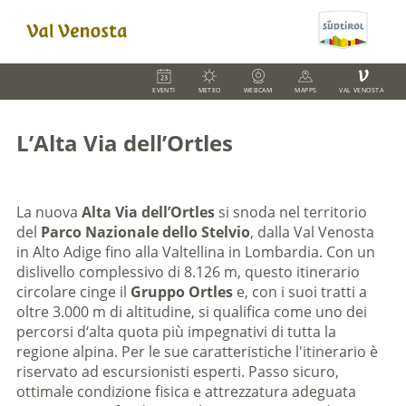
V
EVENTI
METEO
WEBCAM
MAPPS
VAL VENOSTA
L’Alta Via dell’Ortles
La nuova
Alta Via dell’Ortles
si snoda nel territorio
del
Parco Nazionale dello Stelvio
, dalla Val Venosta
in Alto Adige fino alla Valtellina in Lombardia. Con un
dislivello complessivo di 8.126 m, questo itinerario
circolare cinge il
Gruppo Ortles
e, con i suoi tratti a
oltre 3.000 m di altitudine, si qualifica come uno dei
percorsi d‘alta quota più impegnativi di tutta la
regione alpina. Per le sue caratteristiche l'itinerario è
riservato ad escursionisti esperti. Passo sicuro,
ottimale condizione fisica e attrezzatura adeguata