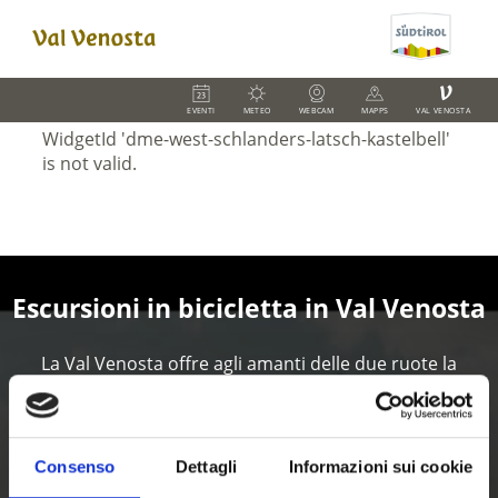
V
EVENTI
METEO
WEBCAM
MAPPS
VAL VENOSTA
Escursioni in bicicletta in Val Venosta
La Val Venosta offre agli amanti delle due ruote la
stagione ciclistica più lunga di tutto l’arco alpino: i
mesi da marzo sino alla fine di novembre sono infatti il
periodo ideale per tour in bicicletta. In tutta la regione
sono presenti bike point specializzati che offrono
Consenso
Dettagli
Informazioni sui cookie
servizi dedicati: navette trasporto biciclette, tour