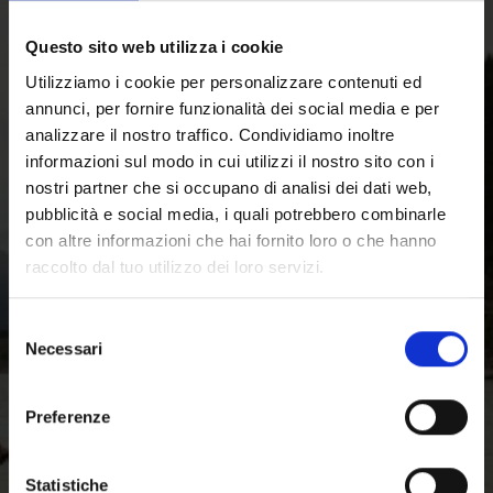
guidati e consulenza professionale. Perfettamente
organizzata è anche la rete di punti di noleggio in Val
Questo sito web utilizza i cookie
Venosta: speciali biglietti combinati permettono di
Utilizziamo i cookie per personalizzare contenuti ed
usufruire della rete di trasporto locale, noleggiando le
bici e restituendole alla fine del tour anche presso un
annunci, per fornire funzionalità dei social media e per
punto di noleggio diverso, senza sovrapprezzo. Offerte
analizzare il nostro traffico. Condividiamo inoltre
di soggiorno dedicate anche per chi ama le due ruote:
informazioni sul modo in cui utilizzi il nostro sito con i
i BikeHotels offrono ai ciclisti servizi pensati
nostri partner che si occupano di analisi dei dati web,
appositamente per loro.
pubblicità e social media, i quali potrebbero combinarle
con altre informazioni che hai fornito loro o che hanno
raccolto dal tuo utilizzo dei loro servizi.
Selezione
Necessari
del
consenso
Preferenze
Statistiche