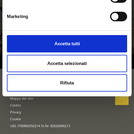
Marketing
Accetta tutti
Accetta selezionati
Rifiuta
Mappa del sito
Credits
Privacy
Cookie
UID: IT00860350214 St.Nr: 82026680213