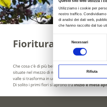
Questo sito web utilizza i c
Utilizziamo i cookie per perso
nostro traffico. Condividiamo 
di analisi dei dati web, pubbl
che hanno raccolto dal tuo uti
Selezione
Fioritura nella Bas
Necessari
del
consenso
Che cosa c'è di più bello della meraviglia di fiori del
Rifiuta
situate nel mezzo di meleti. La
fioritura dei meli 
valle si trasforma in un mare di fiori bianchi e rosa.
Di solito i primi fiori si aprono tra
inizio e metà apr