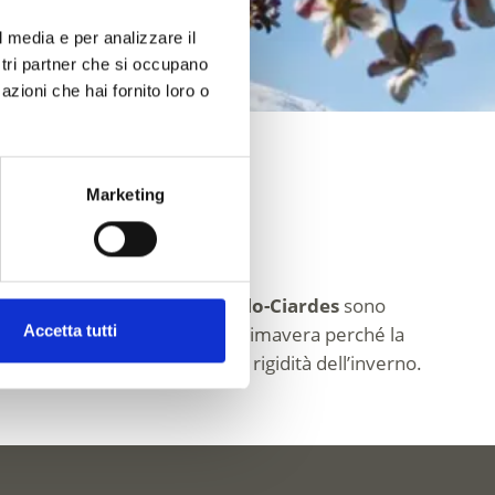
l media e per analizzare il
ostri partner che si occupano
azioni che hai fornito loro o
Marketing
o
,
Silandro-Lasa
e
Castelbello-Ciardes
sono
Accetta tutti
e una delle attrazioni top in primavera perché la
revedibile perché dipende dalla rigidità dell’inverno.