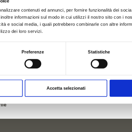
ookie
nalizzare contenuti ed annunci, per fornire funzionalità dei socia
inoltre informazioni sul modo in cui utilizzi il nostro sito con i n
icità e social media, i quali potrebbero combinarle con altre inform
lizzo dei loro servizi.
sa Val Venosta
Preferenze
Statistiche
la
Bassa Val Venosta
? Le tre aree vacanze
Laces-Martell
Accetta selezionati
in Bassa Val Venosta
è un incredibile spettacolo naturale 
 L’effettivo inizio della fioritura dei meli è difficilmente p
ile