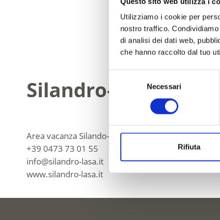
Questo sito web utilizza i c
Utilizziamo i cookie per perso
nostro traffico. Condividiamo 
di analisi dei dati web, pubbl
che hanno raccolto dal tuo uti
Selezione
Silandro-Lasa
Necessari
del
consenso
Area vacanza Silando-Lasa
Rifiuta
+39 0473 73 01 55
info@silandro-lasa.it
www.silandro-lasa.it