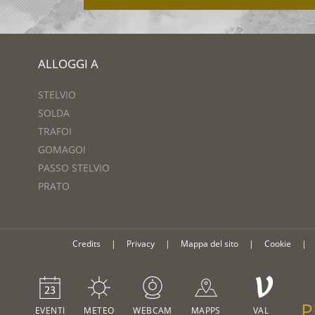
ALLOGGI A
STELVIO
SOLDA
TRAFOI
GOMAGOI
PASSO STELVIO
PRATO
Credits
|
Privacy
|
Mappa del sito
|
Cookie
|
V
P
EVENTI
METEO
WEBCAM
MAPPS
VAL