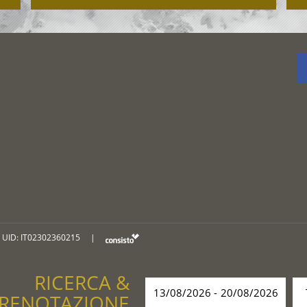
UID: IT02302360215
|
RICERCA &
RENOTAZIONE