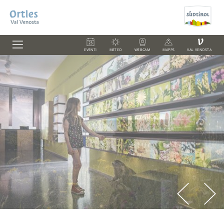
V
EVENTI
METEO
WEBCAM
MAPPS
VAL VENOSTA