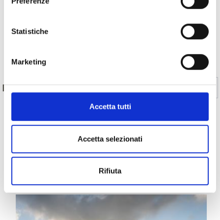
Preferenze
Statistiche
Indietro
Marketing
Sì
No
IL CONTENUTO VI È STATO UTILE?
Accetta tutti
MOSTRA SULLA CARTINA CENTRI VISITE NEL
Accetta selezionati
PARCO NAZIONALE DELLO STELVIO IN VAL VENOSTA
Rifiuta
Altri link interessanti