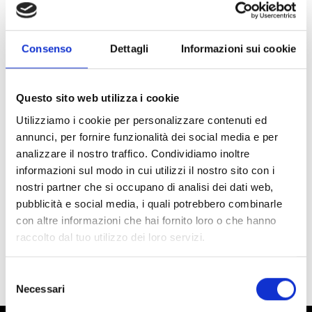
Luogo dell'evento
Piazza principale - Prato allo Stelvio
Consenso
Dettagli
Informazioni sui cookie
Organizzatore
Ufficio Turistico Prato allo Stelvio
Via Croce 4c
Questo sito web utilizza i cookie
39026 Prato allo Stelvio
office@prad.info
Utilizziamo i cookie per personalizzare contenuti ed
www.prad.info
annunci, per fornire funzionalità dei social media e per
Tel.
+39 0473 616034
analizzare il nostro traffico. Condividiamo inoltre
informazioni sul modo in cui utilizzi il nostro sito con i
nostri partner che si occupano di analisi dei dati web,
torna ai top eventi
pubblicità e social media, i quali potrebbero combinarle
con altre informazioni che hai fornito loro o che hanno
raccolto dal tuo utilizzo dei loro servizi.
IL CONTENUTO VI È STATO UTILE?
Selezione
Sì
No
Necessari
del
consenso