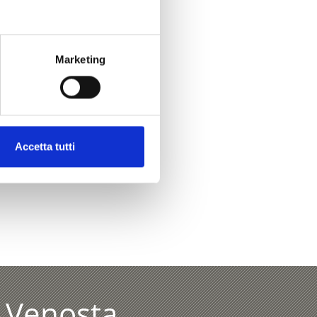
Marketing
Sì
No
Accetta tutti
NZA DELL’ORTLES
l Venosta