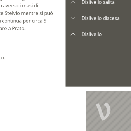
Dislivello salita
traverso i masi di
nte Stelvio mentre si può
Dislivello discesa
 continua per circa 5
are a Prato.
Dislivello
to
.
V