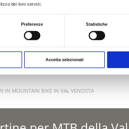
lizzo dei loro servizi.
Preferenze
Statistiche
O VI È STATO UTILE?
Accetta selezionati
ERARI MOUNTAINBIKE NEI DINTORNI DELL’AREA VACA
RI IN MOUNTAIN BIKE IN VAL VENOSTA
artine per MTB della Va