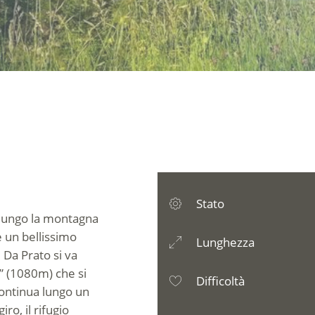
Stato
e lungo la montagna
e un bellissimo
Lunghezza
Da Prato si va
t” (1080m) che si
Difficoltà
continua lungo un
iro, il rifugio