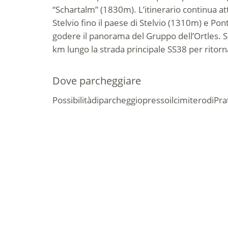
“Schartalm” (1830m). L’itinerario continua at
Stelvio fino il paese di Stelvio (1310m) e Po
godere il panorama del Gruppo dell’Ortles. Si
km lungo la strada principale SS38 per ritorn
Dove parcheggiare
Possibilità
di
parcheggio
presso
il
cimitero
di
Pra