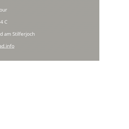
our
4 C
d am Stilferjoch
ad.info