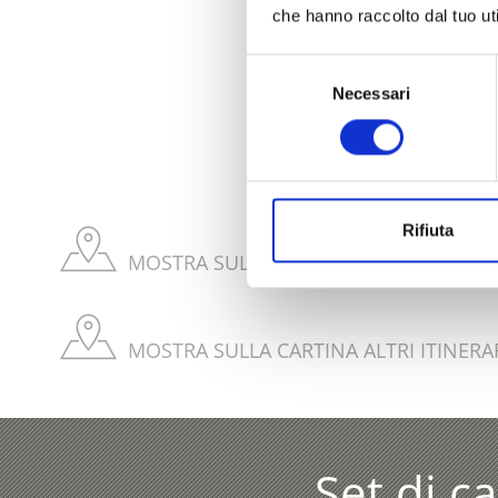
che hanno raccolto dal tuo uti
Selezione
Necessari
del
IL CONTENUT
consenso
Rifiuta
MOSTRA SULLA CARTINA TRAILS & ITIN
MOSTRA SULLA CARTINA ALTRI ITINERA
Set di c