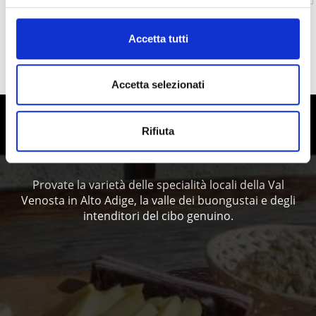
Accetta tutti
MOSTRA SULLA CARTINA ESCURSIONI SU
MALGHE & RIFUGI NELL'AREA DELL’ORTLES
Accetta selezionati
Alto Adige - vivere i piaceri in Val
Rifiuta
Venosta
Provate la varietà delle specialità locali della Val
Venosta in Alto Adige, la valle dei buongustai e degli
intenditori del cibo genuino.