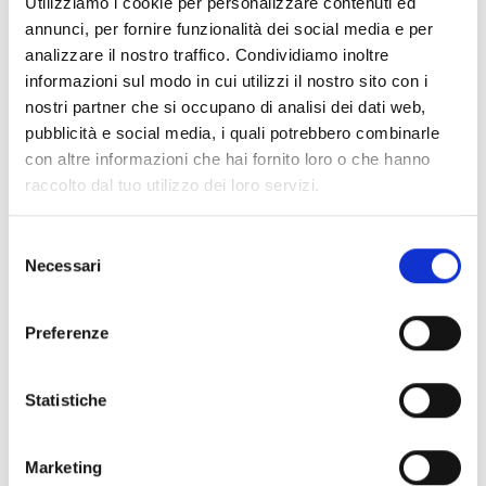
Utilizziamo i cookie per personalizzare contenuti ed
Città di Milano
annunci, per fornire funzionalità dei social media e per
Hauptstraße 23
analizzare il nostro traffico. Condividiamo inoltre
informazioni sul modo in cui utilizzi il nostro sito con i
39029 Sulden am Ortler
nostri partner che si occupano di analisi dei dati web,
info@ortlergebiet.it
pubblicità e social media, i quali potrebbero combinarle
con altre informazioni che hai fornito loro o che hanno
raccolto dal tuo utilizzo dei loro servizi.
Posizione
Impressioni
Selezione
Necessari
del
consenso
Preferenze
Statistiche
Marketing