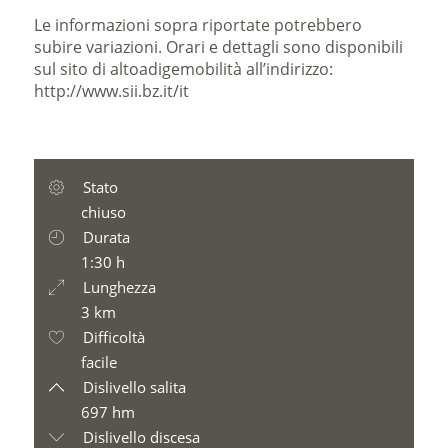
Le informazioni sopra riportate potrebbero
subire variazioni. Orari e dettagli sono disponibili
sul sito di altoadigemobilità all’indirizzo:
http://www.sii.bz.it/it
Stato
chiuso
Durata
1:30 h
Lunghezza
3 km
Difficoltà
facile
Dislivello salita
697 hm
Dislivello discesa