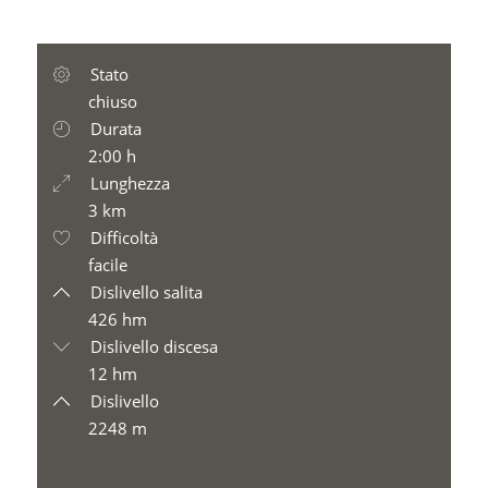
Stato
chiuso
Durata
2:00 h
Lunghezza
3 km
Difficoltà
facile
Dislivello salita
426 hm
Dislivello discesa
12 hm
Dislivello
2248 m