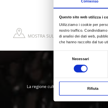
IL CONTENUT
Consenso
Questo sito web utilizza i c
Utilizziamo i cookie per perso
nostro traffico. Condividiamo 
MOSTRA SULLA CARTINA WEITERE KIRC
di analisi dei dati web, pubbl
che hanno raccolto dal tuo uti
Selezione
Necessari
del
Vivere la 
consenso
La regione culturale della Val Venosta, in Al
Rifiuta