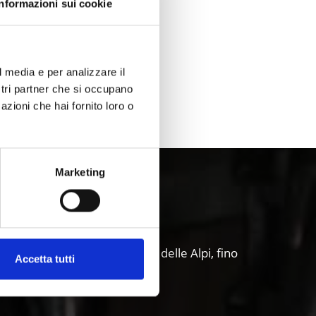
Sì
No
Informazioni sui cookie
l media e per analizzare il
ostri partner che si occupano
azioni che hai fornito loro o
Marketing
Val Venosta
modernità: dalla Via romanica delle Alpi, fino
Accetta tutti
.