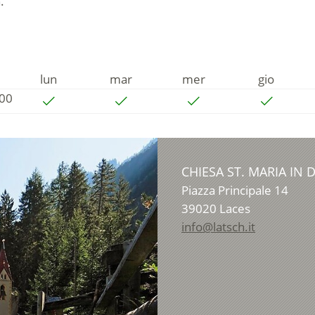
.
lun
mar
mer
gio
:00
CHIESA ST. MARIA IN
Piazza Principale 14
39020
Laces
info@latsch.it