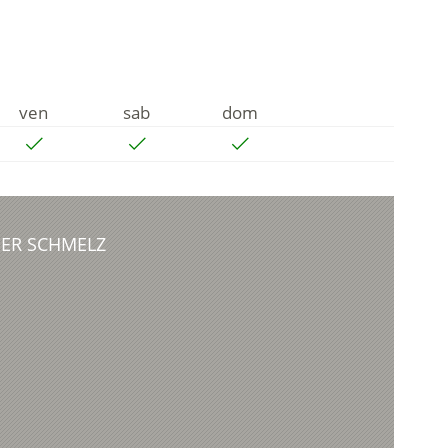
ven
sab
dom
 DER SCHMELZ