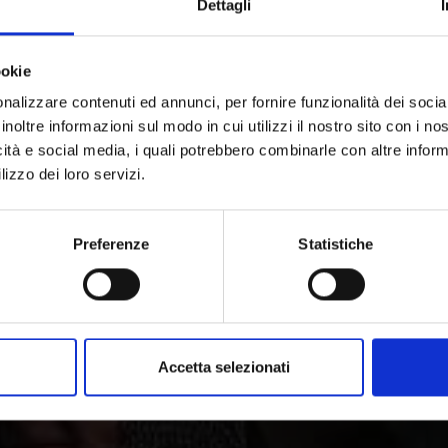
O VI È STATO UTILE?
Dettagli
ookie
nalizzare contenuti ed annunci, per fornire funzionalità dei socia
inoltre informazioni sul modo in cui utilizzi il nostro sito con i n
HEN & KLÖSTER IM VINSCHGAU
icità e social media, i quali potrebbero combinarle con altre inform
lizzo dei loro servizi.
Preferenze
Statistiche
storia e la cultura in 
to Adige, è caratterizzata da usanze da vivere, tradizioni e 
Accetta selezionati
all'architettura contemporanea, l'arte, il teatro e la musica