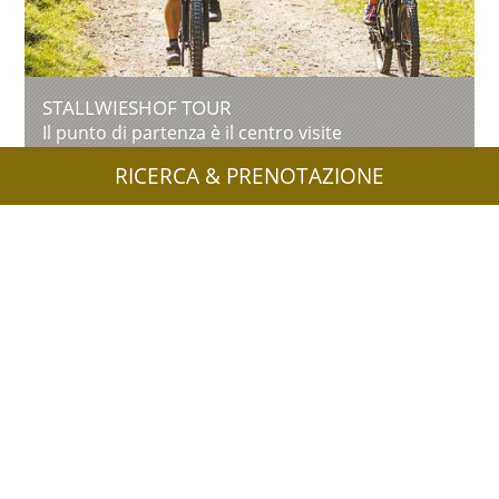
STALLWIESHOF TOUR
Il punto di partenza è il centro visite
Culturamartell a Trattla. Si prosegue lungo il
RICERCA & PRENOTAZIONE
sentiero della Val Martello fino ...
844 hm
11,4 km
Saperne di più