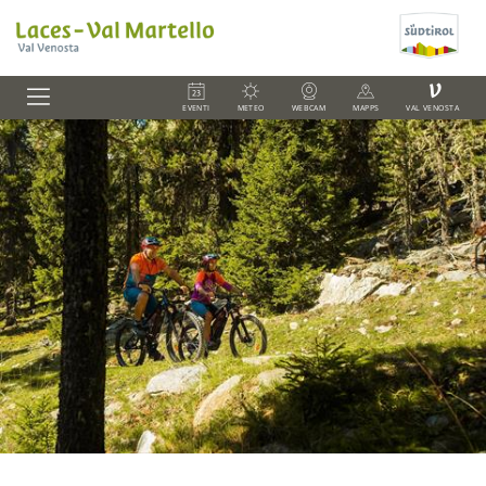
V
EVENTI
METEO
WEBCAM
MAPPS
VAL VENOSTA