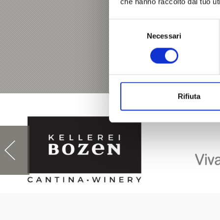
che hanno raccolto dal tuo uti
Selezione
Necessari
del
consenso
Rifiuta