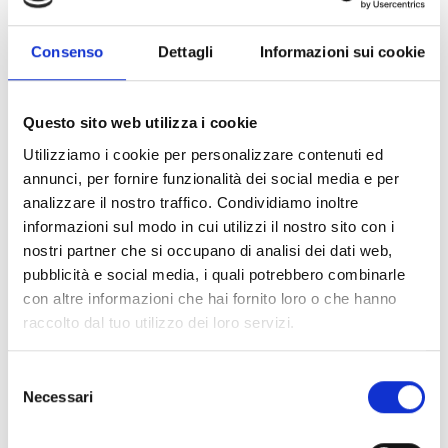
mezzi pubblici durante
ogni viaggio
. La
destinazione non deve essere indicata.
Consenso
Dettagli
Informazioni sui cookie
Altri link interessanti
Questo sito web utilizza i cookie
Utilizziamo i cookie per personalizzare contenuti ed
annunci, per fornire funzionalità dei social media e per
analizzare il nostro traffico. Condividiamo inoltre
informazioni sul modo in cui utilizzi il nostro sito con i
nostri partner che si occupano di analisi dei dati web,
pubblicità e social media, i quali potrebbero combinarle
con altre informazioni che hai fornito loro o che hanno
raccolto dal tuo utilizzo dei loro servizi.
Selezione
Necessari
del
consenso