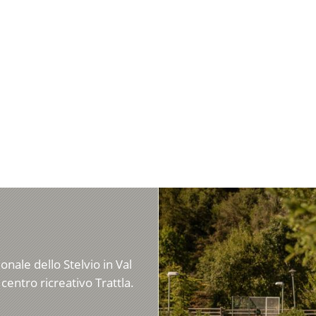
nale dello Stelvio in Val
 centro ricreativo Trattla.