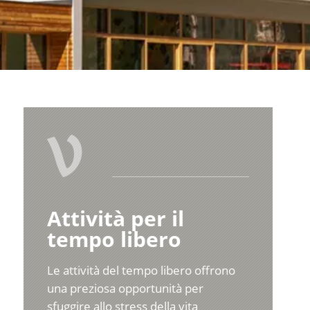
V
Attività per il
tempo libero
Le attività del tempo libero offrono
una preziosa opportunità per
sfuggire allo stress della vita