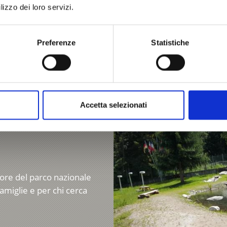
lizzo dei loro servizi.
Un grande pomeriggio per
un buon pasto un ottimo 
il divertimento tra ...
Preferenze
Statistiche
Saperne di più
Accetta selezionati
cuore del parco nazionale
famiglie e per chi cerca