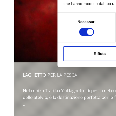
che hanno raccolto dal tuo uti
Selezione
Necessari
del
consenso
Rifiuta
LAGHETTO PER LA PESCA
Nel centro Trattla c'é il laghetto di pesca nel 
dello Stelvio, é la destinazione perfetta per le 
...