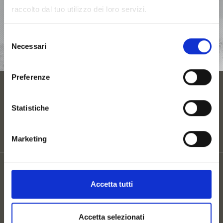
raccolto dal tuo utilizzo dei loro servizi.
ALLOGGI
Selezione
Necessari
RICHIESTA
del
consenso
Preferenze
ALLOGGI
Statistiche
Marketing
Mappa del sito
Credits
Accetta tutti
Privacy
Cookie
UID: IT00860350214 St.Nr: 82026680213
Accetta selezionati