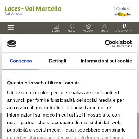
V
EVENTI
METEO
WEBCAM
MAPPS
VAL VENOSTA
Sciare
Consenso
Dettagli
Informazioni sui cookie
Questo sito web utilizza i cookie
Utilizziamo i cookie per personalizzare contenuti ed
annunci, per fornire funzionalità dei social media e per
+39 0473 62 31 09
info@latsch.it
Cartina interattiva
analizzare il nostro traffico. Condividiamo inoltre
informazioni sul modo in cui utilizzi il nostro sito con i
VACANZA A LACES-VAL MARTELLO
nostri partner che si occupano di analisi dei dati web,
pubblicità e social media, i quali potrebbero combinarle
OFFERTE
con altre informazioni che hai fornito loro o che hanno