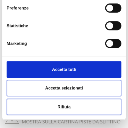
Preferenze
Statistiche
TAPPETO MAGICO GROGG
Il tappeto magico L’aiuto d’ascensione
Marketing
innovativo, lungo 100m, porta i bambini alla
partenza della pista e il ...
Accetta tutti
Saperne di più
Accetta selezionati
Rifiuta
MOSTRA SULLA CARTINA PISTE DA SLITTINO