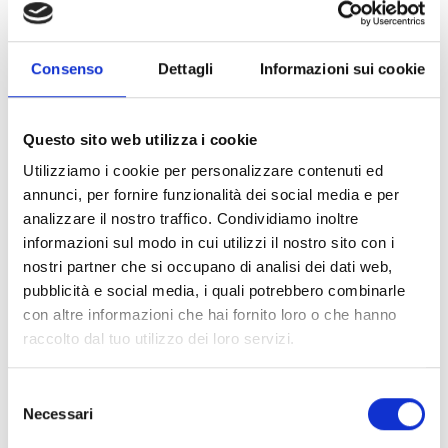
LA PISTA NATURALE PER SLITTINI HÖLDERLE
Slittino su pista naturale è un divertimento per
Consenso
Dettagli
Informazioni sui cookie
tutta la famiglia! Basta una slitta, e il gioco è
fatto. Dopo una ...
0:30 h
1,4 km
Questo sito web utilizza i cookie
Utilizziamo i cookie per personalizzare contenuti ed
Saperne di più
annunci, per fornire funzionalità dei social media e per
analizzare il nostro traffico. Condividiamo inoltre
informazioni sul modo in cui utilizzi il nostro sito con i
nostri partner che si occupano di analisi dei dati web,
pubblicità e social media, i quali potrebbero combinarle
con altre informazioni che hai fornito loro o che hanno
raccolto dal tuo utilizzo dei loro servizi.
Selezione
Necessari
del
consenso