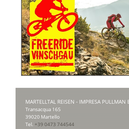
MARTELLTAL REISEN - IMPRESA PULLMAN E
Transacqua 165
39020
Martello
Tel.
+39 0473 744544