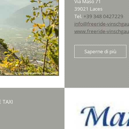
Via Maso 71
39021
Laces
Tel.
+39 348 0427229
info@freeride-vinschga
www.freeride-vinschga
Saperne di più
 TAXI