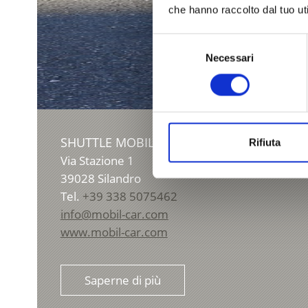
che hanno raccolto dal tuo uti
Selezione
Necessari
del
consenso
SHUTTLE MOBIL CAR
Rifiuta
Via Stazione 1
39028
Silandro
Tel.
+39 338 5075462
info@mobil-car.com
www.mobil-car.com
Saperne di più