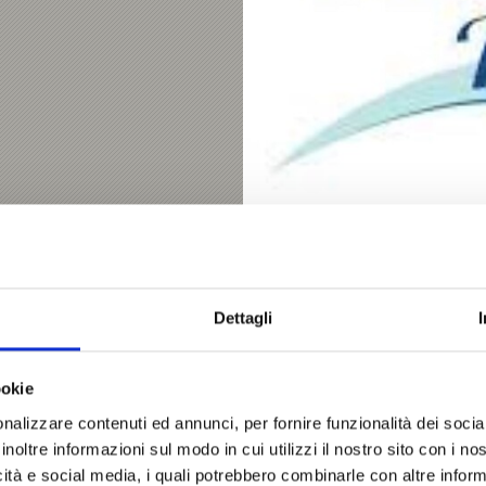
VINSCHGAU -SHUTTLE
Dettagli
39020
Castelbello-Ciard
Tel.
+39 335 6828514
info@vinschgau-shuttle.i
ookie
nalizzare contenuti ed annunci, per fornire funzionalità dei socia
inoltre informazioni sul modo in cui utilizzi il nostro sito con i n
Saperne di più
icità e social media, i quali potrebbero combinarle con altre inform