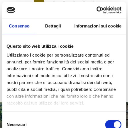
570 eventi su 95 pagine, eventi visualizzati 1-6
Consenso
Dettagli
Informazioni sui cookie
Durante le Giornate delle fragole, nei locali di
gastronomia aderenti all’iniziativa vi attendono
numerose e deliziose specialità
a base di
Questo sito web utilizza i cookie
fragole. Che si tratti di dolci, torte fatte in casa,
Utilizziamo i cookie per personalizzare contenuti ed
bevande rinfrescanti o piatti creativi: i nostri
annunci, per fornire funzionalità dei social media e per
locali partner mettono in risalto la
varietà
e il
analizzare il nostro traffico. Condividiamo inoltre
gusto unico
delle fragole locali. Lasciatevi
informazioni sul modo in cui utilizzi il nostro sito con i
sorprendere dalle variegate creazioni e gustate
nostri partner che si occupano di analisi dei dati web,
la fragola nelle sue sfaccettature più belle.
pubblicità e social media, i quali potrebbero combinarle
con altre informazioni che hai fornito loro o che hanno
raccolto dal tuo utilizzo dei loro servizi.
CAFÉ BAR TRATTLA
Selezione
Necessari
del