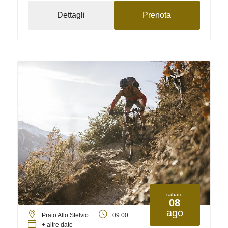
Dettagli
Prenota
sabato
08
ago
Prato Allo Stelvio
09:00
+ altre date