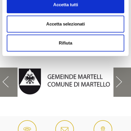
Accetta tutti
IL CONTENUTO VI È STATO UTILE?
Accetta selezionati
Sì
No
Rifiuta