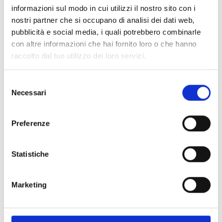
informazioni sul modo in cui utilizzi il nostro sito con i
nostri partner che si occupano di analisi dei dati web,
pubblicità e social media, i quali potrebbero combinarle
con altre informazioni che hai fornito loro o che hanno
raccolto dal tuo utilizzo dei loro servizi.
Selezione
Necessari
del
consenso
CASEIFICO RAINHOF
Preferenze
Transacqua, 168
39021
Val Martello
kaeserei.rainhof@rolmail.net
Statistiche
T
+39 333 36 10 501
Marketing
torna alla lista