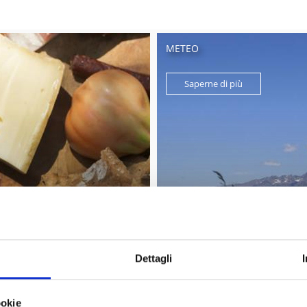
METEO
Saperne di più
Dettagli
ookie