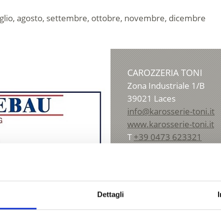
luglio, agosto, settembre, ottobre, novembre, dicembre
CAROZZERIA TONI
Zona Industriale 1/B
39021
Laces
info@karosserie-toni.it
www.karosserie-toni.it
T
+39 0473 623321
Dettagli