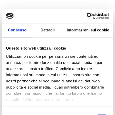
Consenso
Dettagli
Informazioni sui cookie
Questo sito web utilizza i cookie
Utilizziamo i cookie per personalizzare contenuti ed
annunci, per fornire funzionalità dei social media e per
analizzare il nostro traffico. Condividiamo inoltre
informazioni sul modo in cui utilizzi il nostro sito con i
nostri partner che si occupano di analisi dei dati web,
pubblicità e social media, i quali potrebbero combinarle
MACELLERIA RINNER
con altre informazioni che hai fornito loro o che hanno
Via Principale 122
raccolto dal tuo utilizzo dei loro servizi.
39021
Laces
info@rinner-speck.it
www.rinner-speck.it
Selezione