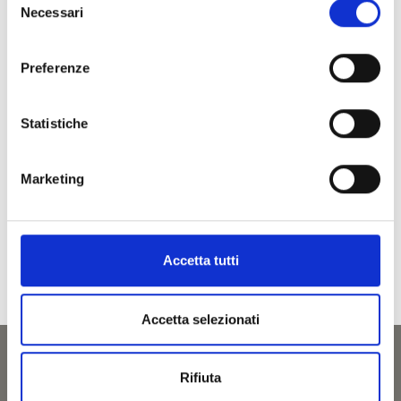
T
+39 0473 623138
Necessari
del
consenso
Preferenze
torna alla lista
Statistiche
Marketing
IL CONTENUTO VI È STATO UTILE?
Sì
No
Accetta tutti
Accetta selezionati
Rifiuta