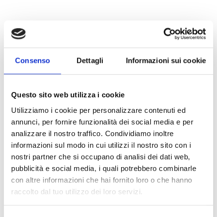
Consenso
Dettagli
Informazioni sui cookie
Questo sito web utilizza i cookie
Utilizziamo i cookie per personalizzare contenuti ed
annunci, per fornire funzionalità dei social media e per
analizzare il nostro traffico. Condividiamo inoltre
informazioni sul modo in cui utilizzi il nostro sito con i
nostri partner che si occupano di analisi dei dati web,
FLEISCHMANN-GIORNALI-TABACCO-
pubblicità e social media, i quali potrebbero combinarle
GIOCATTOLI
con altre informazioni che hai fornito loro o che hanno
Via Stazione 6
raccolto dal tuo utilizzo dei loro servizi.
39021
Laces
reiterer_manuel@hotmail.com
T
+39 0473 623144