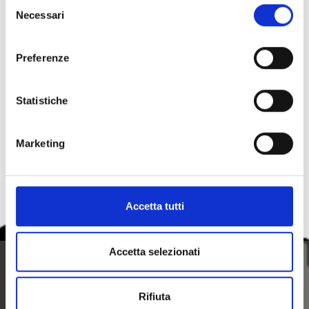
Selezione
Necessari
del
consenso
Preferenze
torna alla lista
Statistiche
IL CONTENUTO VI È STATO UTILE?
Marketing
Sì
No
Accetta tutti
Accetta selezionati
Rifiuta