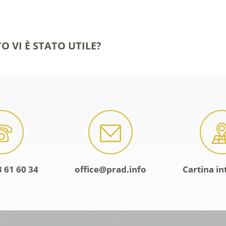
O VI È STATO UTILE?
 61 60 34
office@prad.info
Cartina in