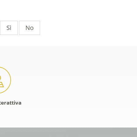
Sì
No
terattiva