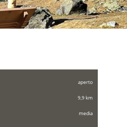
aperto
9,9 km
media