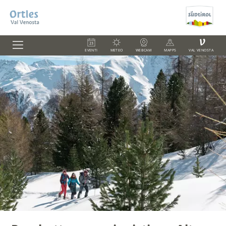
V
EVENTI
METEO
WEBCAM
MAPPS
VAL VENOSTA