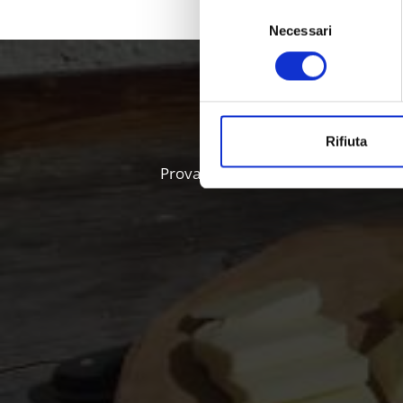
Selezione
Necessari
del
consenso
Alto Adig
Rifiuta
Provate la varietà delle specialità l