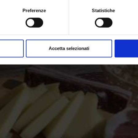
Preferenze
Statistiche
e - vivere i piaceri in V
Accetta selezionati
ocali della Val Venosta in Alto Adige, la valle dei buongustai