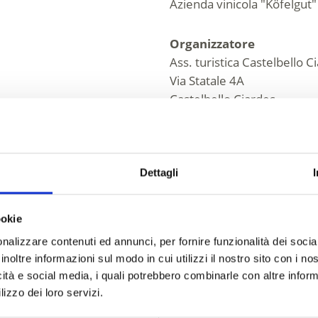
Azienda vinicola "Köfelgut"
Organizzatore
Ass. turistica Castelbello C
Via Statale 4A
Castelbello Ciardes
info@kastelbell-tschars.c
www.kastelbell-tschars.c
Tel.
+39 0473 624193
Dettagli
ookie
nalizzare contenuti ed annunci, per fornire funzionalità dei socia
inoltre informazioni sul modo in cui utilizzi il nostro sito con i n
icità e social media, i quali potrebbero combinarle con altre inform
lizzo dei loro servizi.
O VI È STATO UTILE?