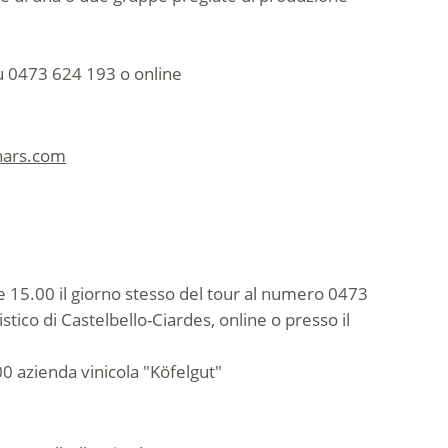
u 0473 624 193 o online
chars.com
e 15.00 il giorno stesso del tour al numero 0473
istico di Castelbello-Ciardes, online o presso il
0 azienda vinicola "Köfelgut"