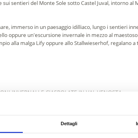
 sui sentieri del Monte Sole sotto Castel Juval, intorno a
re, immerso in un paesaggio idilliaco, lungo i sentieri inn
rtello oppure un'escursione invernale in mezzo al maestoso
mpio alla malga Lify oppure allo Stallwieserhof, regalano a t
ONI INVERNALI E CIASPOLATE IN VAL VENOSTA
Dettagli
 Val Venosta: varie com