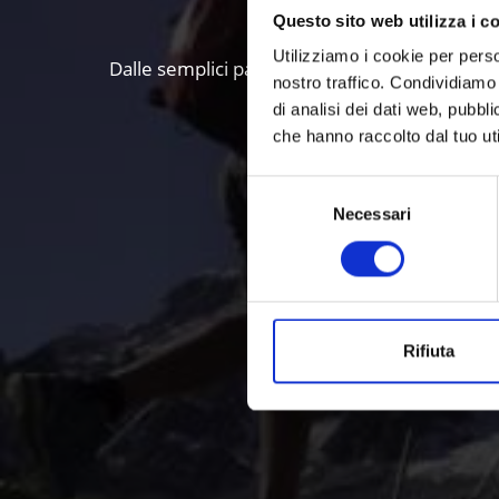
Questo sito web utilizza i c
Utilizziamo i cookie per perso
Dalle semplici passeggiate panoramiche ai tour 
nostro traffico. Condividiamo 
di analisi dei dati web, pubbl
che hanno raccolto dal tuo uti
Selezione
Necessari
del
consenso
Rifiuta