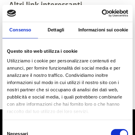
Altri link interessanti
Consenso
Dettagli
Informazioni sui cookie
Questo sito web utilizza i cookie
Utilizziamo i cookie per personalizzare contenuti ed
annunci, per fornire funzionalità dei social media e per
analizzare il nostro traffico. Condividiamo inoltre
informazioni sul modo in cui utilizzi il nostro sito con i
nostri partner che si occupano di analisi dei dati web,
PIANIFICARE UNA VACANZA
pubblicità e social media, i quali potrebbero combinarle
con altre informazioni che hai fornito loro o che hanno
raccolto dal tuo utilizzo dei loro servizi.
Alto Adige - vivere i piaceri in Val
Selezione
Venosta
Necessari
del