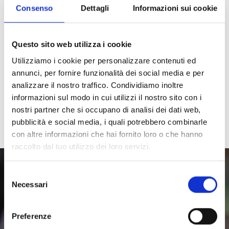
Consenso
Dettagli
Informazioni sui cookie
Consiglio
archeoParc Val Senales
Questo sito web utilizza i cookie
Madonna 163
Utilizziamo i cookie per personalizzare contenuti ed
39020 Senales
annunci, per fornire funzionalità dei social media e per
analizzare il nostro traffico. Condividiamo inoltre
Tel.: +39 0473 676 020
informazioni sul modo in cui utilizzi il nostro sito con i
E-Mail:
info@archeoparc.it
nostri partner che si occupano di analisi dei dati web,
Saperne di più
pubblicità e social media, i quali potrebbero combinarle
con altre informazioni che hai fornito loro o che hanno
raccolto dal tuo utilizzo dei loro servizi.
Selezione
archeoParc
Necessari
del
consenso
Preferenze