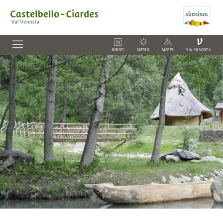
V
EVENTI
METEO
MAPPS
VAL VENOSTA