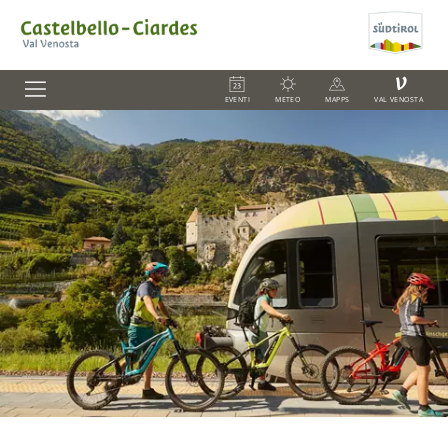
V
EVENTI
METEO
MAPPS
VAL VENOSTA