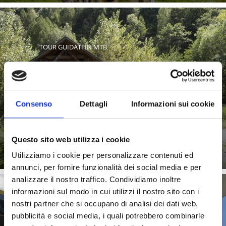
TOUR GUIDATI IN MTB
Nell’area vacanze Castelbello-Ciardes le scuole di bici ma
Consenso
Dettagli
Informazioni sui cookie
anche molti hotel propongono emozionanti tour
guidati. È ...
Saperne di più
Questo sito web utilizza i cookie
Utilizziamo i cookie per personalizzare contenuti ed
annunci, per fornire funzionalità dei social media e per
analizzare il nostro traffico. Condividiamo inoltre
informazioni sul modo in cui utilizzi il nostro sito con i
nostri partner che si occupano di analisi dei dati web,
TRENO E BICI
pubblicità e social media, i quali potrebbero combinarle