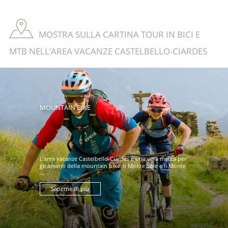
MOSTRA SULLA CARTINA TOUR IN BICI E
MTB NELL’AREA VACANZE CASTELBELLO-CIARDES
MOUNTAIN BIKE
L’area vacanze Castelbello-Ciardes è una vera mecca per
gli amanti della mountain bike: il Monte Sole e il Monte
...
Saperne di più