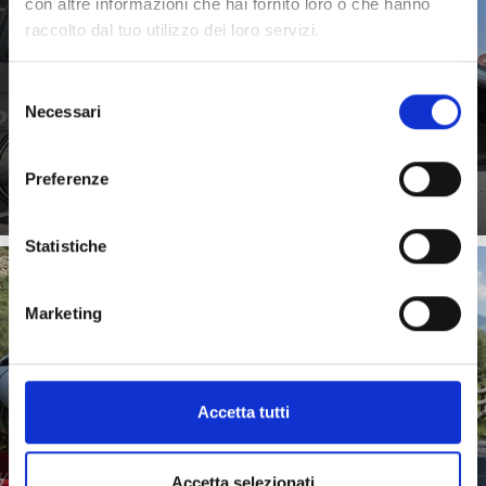
con altre informazioni che hai fornito loro o che hanno
raccolto dal tuo utilizzo dei loro servizi.
Con la bikemobil Card e il treno della Val Venosta i biker
Selezione
scoprono le bellezze della Val Venosta e dell’area
Necessari
vacanze ...
del
consenso
Saperne di più
Preferenze
Statistiche
Marketing
BICI
Accetta tutti
Le piste ciclabili che si snodano pianeggianti nel
fondovalle dell’area escursionistica Castelbello-Ciardes
sono ...
Accetta selezionati