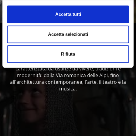
Saperne di più
Accetta tutti
Accetta selezionati
Vivere la storia e la cultura in Val
Venosta
Rifiuta
La regione culturale della Val Venosta, in Alto Adige, è
caratterizzata da usanze da vivere, tradizioni e
modernità: dalla Via romanica delle Alpi, fino
all'architettura contemporanea, l'arte, il teatro e la
musica.