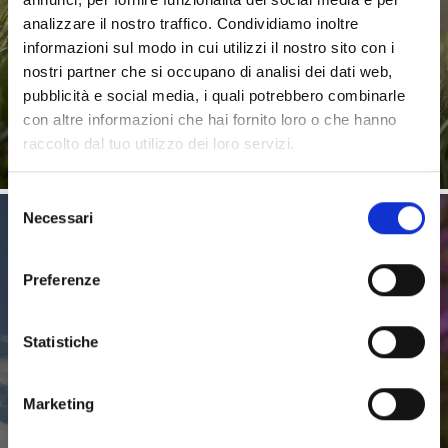
analizzare il nostro traffico. Condividiamo inoltre
informazioni sul modo in cui utilizzi il nostro sito con i
Su questa pagina trovate tutte le impressioni e i video
dell’area vacanze Castelbello-Ciardes. Perché
nostri partner che si occupano di analisi dei dati web,
un’immagine vale ...
pubblicità e social media, i quali potrebbero combinarle
Saperne di più
con altre informazioni che hai fornito loro o che hanno
raccolto dal tuo utilizzo dei loro servizi.
Selezione
Necessari
del
Meteo
consenso
Preferenze
Dal fondovalle alle vette più defilate, meglio essere sempre aggiornati
Statistiche
sulle condizioni meteo del territorio. Su questa pagina trovate la
situazione attuale e le previsioni per l’area vacanze Castelbello-Ciardes.
Marketing